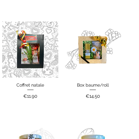
Coffret natale
Box baume/roll
Quick View
Quick View
Price
Price
€11.90
€14.50