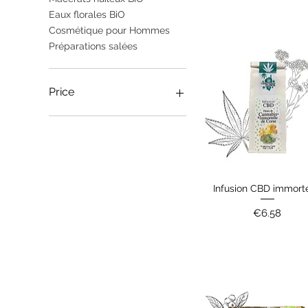
Eaux florales BiO
Cosmétique pour Hommes
Préparations salées
Price
€3
€40
Infusion CBD immorte
Quick View
Price
€6.58