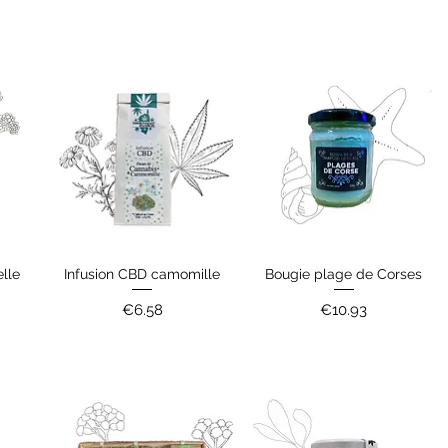
lle
Infusion CBD camomille
Bougie plage de Corses
Quick View
Quick View
Price
Price
€6.58
€10.93