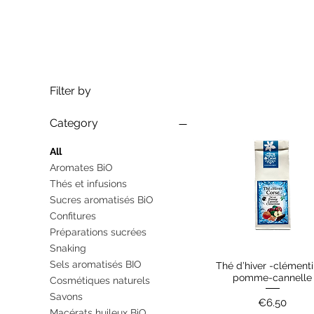
Filter by
Category
All
Aromates BiO
Thés et infusions
Sucres aromatisés BiO
Confitures
Préparations sucrées
Snaking
Sels aromatisés BIO
Thé d’hiver -clément
Quick View
pomme-cannelle
Cosmétiques naturels
Savons
Price
€6.50
Macérats huileux BiO