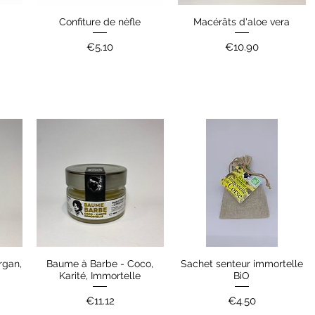
Confiture de nèfle
Macérâts d'aloe vera
Quick View
Quick View
Price
Price
€5.10
€10.90
rgan,
Baume à Barbe - Coco,
Sachet senteur immortelle
Quick View
Quick View
Karité, Immortelle
BiO
Price
Price
€11.12
€4.50