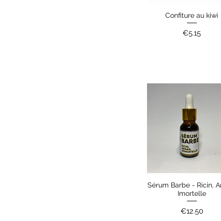
Confiture au kiwi
Quick View
Price
€5.15
Sérum Barbe - Ricin, A
Quick View
Imortelle
Price
€12.50