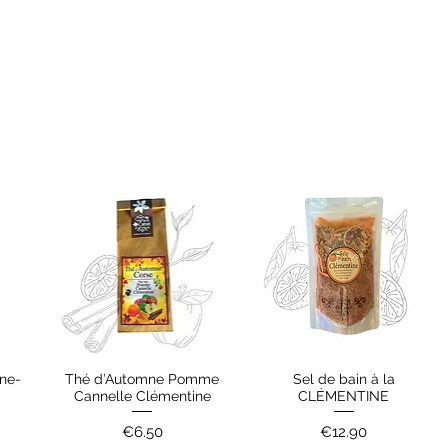
ine-
Thé d’Automne Pomme
Sel de bain à la
Quick View
Quick View
Cannelle Clémentine
CLÉMENTINE
Price
Price
€6.50
€12.90