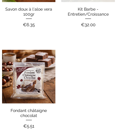
Savon doux à l'aloe vera
Kit Barbe -
Quick View
Quick View
100gr
Entretien/Croissance
Price
Price
€6.35
€32.00
Fondant châtaigne
Quick View
chocolat
Price
€5.51