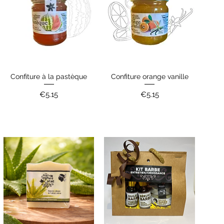
Confiture à la pastèque
Confiture orange vanille
Quick View
Quick View
Price
Price
€5.15
€5.15