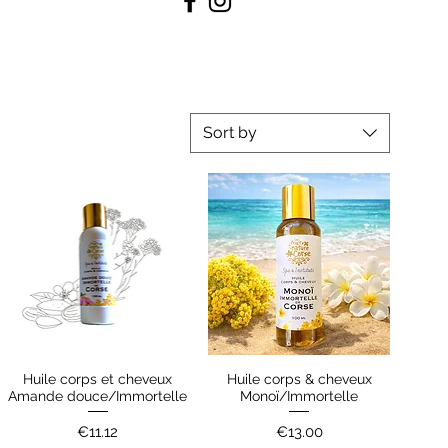
Sort by
Huile corps et cheveux
Huile corps & cheveux
Quick View
Quick View
Amande douce/Immortelle
Monoï/Immortelle
Price
Price
€11.12
€13.00