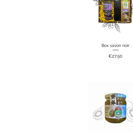
Box savon noir
Quick View
Price
€27.50