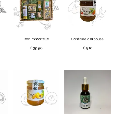
Box immortelle
Confiture d’arbouse
Quick View
Quick View
Price
Price
€39.50
€5.10