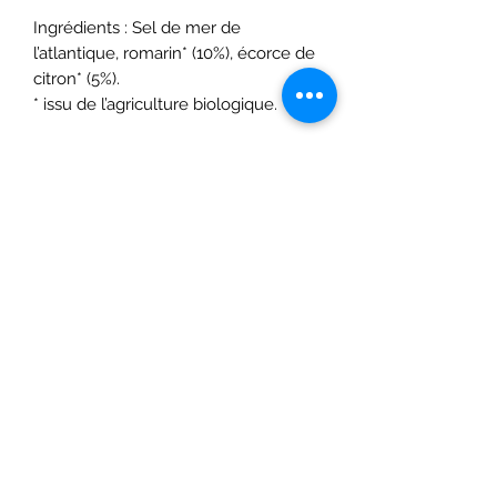
Ingrédients : Sel de mer de
l’atlantique, romarin* (10%), écorce de
citron* (5%).
* issu de l’agriculture biologique.
Poids net: 180g.
Formulaire d'abonnement
- PROFITEZ DE NOS OFFRES -
J’accepte la politique de confidentialité.
Voir
la politique de confidentialité
OK